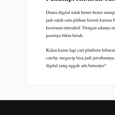
Dunia digital udah bener-bener meng
jadi salah satu pilihan favorit karena 
keseruan interaktif. Dengan adanya 
pastinya bikin betah.
Kalau kamu lagi cari platform hiburan 
catchy, megavip bisa jadi jawabannya.
digital yang nggak ada batasnya?