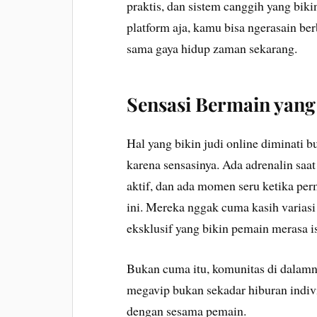
praktis, dan sistem canggih yang bik
platform aja, kamu bisa ngerasain ber
sama gaya hidup zaman sekarang.
Sensasi Bermain yang
Hal yang bikin judi online diminati 
karena sensasinya. Ada adrenalin saat
aktif, dan ada momen seru ketika pe
ini. Mereka nggak cuma kasih varias
eksklusif yang bikin pemain merasa i
Bukan cuma itu, komunitas di dalamnya
megavip bukan sekadar hiburan individ
dengan sesama pemain.