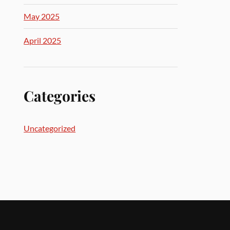
May 2025
April 2025
Categories
Uncategorized