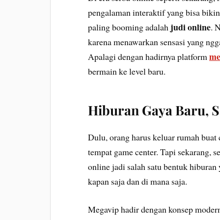
pengalaman interaktif yang bisa biki
judi online
paling booming adalah
. 
karena menawarkan sensasi yang nggak 
me
Apalagi dengan hadirnya platform
bermain ke level baru.
Hiburan Gaya Baru, S
Dulu, orang harus keluar rumah buat 
tempat game center. Tapi sekarang, s
online jadi salah satu bentuk hiburan
kapan saja dan di mana saja.
Megavip hadir dengan konsep modern,