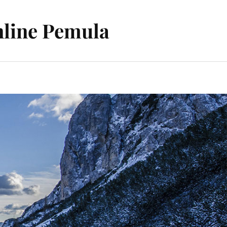
nline Pemula