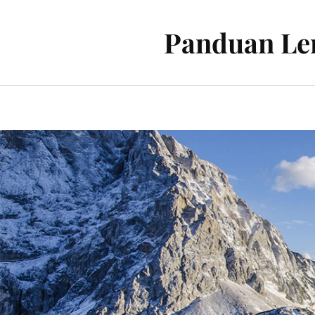
Panduan Len