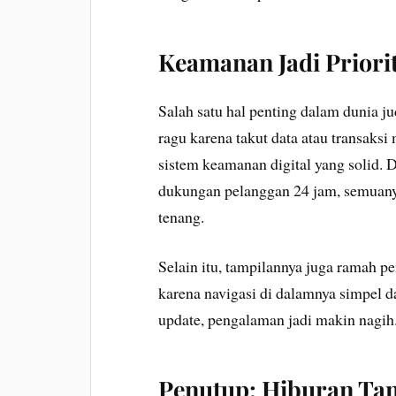
Keamanan Jadi Priori
Salah satu hal penting dalam dunia j
ragu karena takut data atau transaks
sistem keamanan digital yang solid. Da
dukungan pelanggan 24 jam, semuany
tenang.
Selain itu, tampilannya juga ramah pe
karena navigasi di dalamnya simpel d
update, pengalaman jadi makin nagih
Penutup: Hiburan Ta