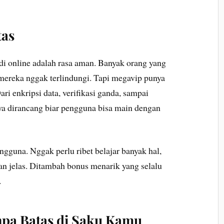
tas
udi online adalah rasa aman. Banyak orang yang
i mereka nggak terlindungi. Tapi megavip punya
ri enkripsi data, verifikasi ganda, sampai
a dirancang biar pengguna bisa main dengan
ngguna. Nggak perlu ribet belajar banyak hal,
an jelas. Ditambah bonus menarik yang selalu
.
npa Batas di Saku Kamu