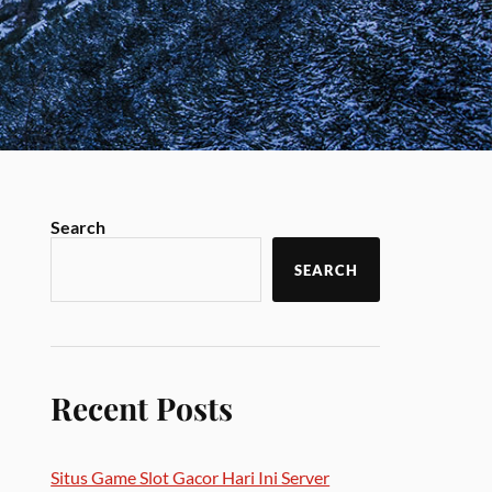
Search
SEARCH
Recent Posts
Situs Game Slot Gacor Hari Ini Server