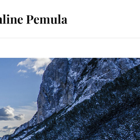
nline Pemula