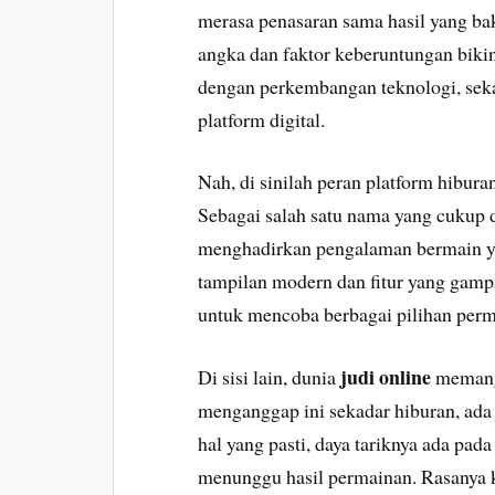
merasa penasaran sama hasil yang bak
angka dan faktor keberuntungan bikin 
dengan perkembangan teknologi, seka
platform digital.
Nah, di sinilah peran platform hiburan
Sebagai salah satu nama yang cukup d
menghadirkan pengalaman bermain ya
tampilan modern dan fitur yang gamp
untuk mencoba berbagai pilihan perm
judi online
Di sisi lain, dunia
memang 
menganggap ini sekadar hiburan, ada 
hal yang pasti, daya tariknya ada pad
menunggu hasil permainan. Rasanya ka