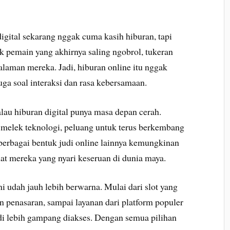
igital sekarang nggak cuma kasih hiburan, tapi
 pemain yang akhirnya saling ngobrol, tukeran
alaman mereka. Jadi, hiburan online itu nggak
uga soal interaksi dan rasa kebersamaan.
kalau hiburan digital punya masa depan cerah.
melek teknologi, peluang untuk terus berkembang
i berbagai bentuk judi online lainnya kemungkinan
uat mereka yang nyari keseruan di dunia maya.
ni udah jauh lebih berwarna. Mulai dari slot yang
in penasaran, sampai layanan dari platform populer
adi lebih gampang diakses. Dengan semua pilihan