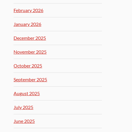
February 2026
January 2026
December 2025
November 2025
October 2025
September 2025
August 2025
July 2025
June 2025