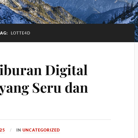
TAG:
LOTTE4D
buran Digital
yang Seru dan
025
IN
UNCATEGORIZED