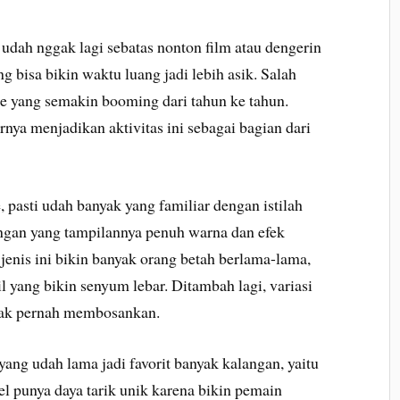
n udah nggak lagi sebatas nonton film atau dengerin
g bisa bikin waktu luang jadi lebih asik. Salah
ne yang semakin booming dari tahun ke tahun.
nya menjadikan aktivitas ini sebagai bagian dari
 pasti udah banyak yang familiar dengan istilah
gan yang tampilannya penuh warna dan efek
jenis ini bikin banyak orang betah berlama-lama,
il yang bikin senyum lebar. Ditambah lagi, variasi
ggak pernah membosankan.
yang udah lama jadi favorit banyak kalangan, yaitu
el punya daya tarik unik karena bikin pemain