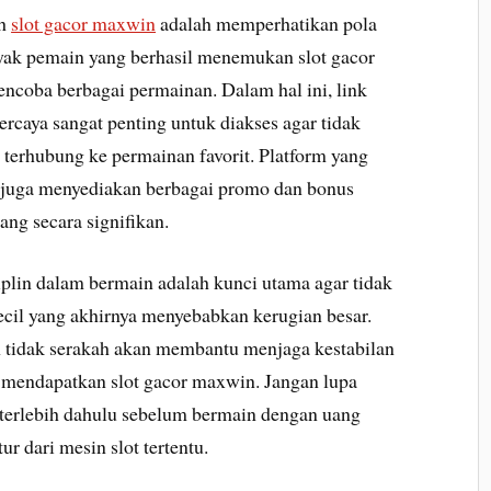
ih
slot gacor maxwin
adalah memperhatikan pola
Banyak pemain yang berhasil menemukan slot gacor
ncoba berbagai permainan. Dalam hal ini, link
percaya sangat penting untuk diakses agar tidak
terhubung ke permainan favorit. Platform yang
a juga menyediakan berbagai promo dan bonus
ng secara signifikan.
siplin dalam bermain adalah kunci utama agar tidak
cil yang akhirnya menyebabkan kerugian besar.
an tidak serakah akan membantu menjaga kestabilan
mendapatkan slot gacor maxwin. Jangan lupa
terlebih dahulu sebelum bermain dengan uang
ur dari mesin slot tertentu.