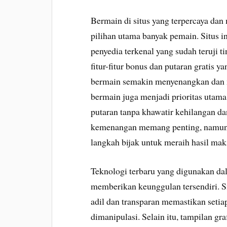
Bermain di situs yang terpercaya dan
pilihan utama banyak pemain. Situs in
penyedia terkenal yang sudah teruji t
fitur-fitur bonus dan putaran gratis 
bermain semakin menyenangkan dan
bermain juga menjadi prioritas utama
putaran tanpa khawatir kehilangan d
kemenangan memang penting, namun m
langkah bijak untuk meraih hasil mak
Teknologi terbaru yang digunakan da
memberikan keunggulan tersendiri.
adil dan transparan memastikan setia
dimanipulasi. Selain itu, tampilan g