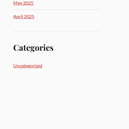
May 2025
April 2025
Categories
Uncategorized