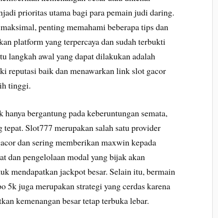
jadi prioritas utama bagi para pemain judi daring.
maksimal, penting memahami beberapa tips dan
tkan platform yang terpercaya dan sudah terbukti
tu langkah awal yang dapat dilakukan adalah
ki reputasi baik dan menawarkan link slot gacor
h tinggi.
ak hanya bergantung pada keberuntungan semata,
g tepat. Slot777 merupakan salah satu provider
 gacor dan sering memberikan maxwin kepada
at dan pengelolaan modal yang bijak akan
 mendapatkan jackpot besar. Selain itu, bermain
o 5k juga merupakan strategi yang cerdas karena
an kemenangan besar tetap terbuka lebar.