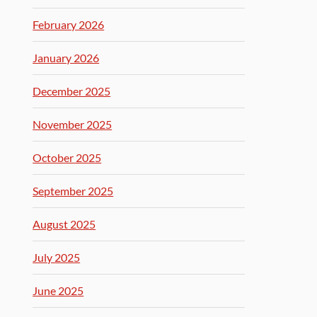
February 2026
January 2026
December 2025
November 2025
October 2025
September 2025
August 2025
July 2025
June 2025