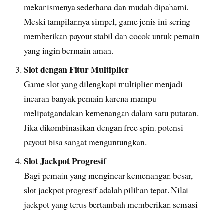
mekanismenya sederhana dan mudah dipahami.
Meski tampilannya simpel, game jenis ini sering
memberikan payout stabil dan cocok untuk pemain
yang ingin bermain aman.
Slot dengan Fitur Multiplier
Game slot yang dilengkapi multiplier menjadi
incaran banyak pemain karena mampu
melipatgandakan kemenangan dalam satu putaran.
Jika dikombinasikan dengan free spin, potensi
payout bisa sangat menguntungkan.
Slot Jackpot Progresif
Bagi pemain yang mengincar kemenangan besar,
slot jackpot progresif adalah pilihan tepat. Nilai
jackpot yang terus bertambah memberikan sensasi