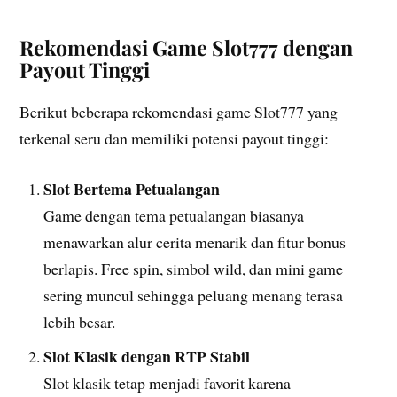
Rekomendasi Game Slot777 dengan
Payout Tinggi
Berikut beberapa rekomendasi game Slot777 yang
terkenal seru dan memiliki potensi payout tinggi:
Slot Bertema Petualangan
Game dengan tema petualangan biasanya
menawarkan alur cerita menarik dan fitur bonus
berlapis. Free spin, simbol wild, dan mini game
sering muncul sehingga peluang menang terasa
lebih besar.
Slot Klasik dengan RTP Stabil
Slot klasik tetap menjadi favorit karena