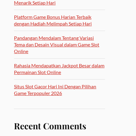
Menarik Setiap Hari
Platform Game Bonus Harian Terbaik
dengan Hadiah Melimpah Setiap Hari
Pandangan Mendalam Tentang Variasi
Tema dan Desain Visual dalam Game Slot
Online
Rahasia Mendapatkan Jackpot Besar dalam
Permainan Slot Online
Situs Slot Gacor Hari Ini Dengan Pilihan
Game Terpopuler 2026
Recent Comments