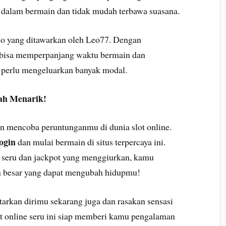
l dalam bermain dan tidak mudah terbawa suasana.
mo yang ditawarkan oleh Leo77. Dengan
bisa memperpanjang waktu bermain dan
perlu mengeluarkan banyak modal.
ah Menarik!
n mencoba peruntunganmu di dunia slot online.
login
dan mulai bermain di situs terpercaya ini.
 seru dan jackpot yang menggiurkan, kamu
n besar yang dapat mengubah hidupmu!
tarkan dirimu sekarang juga dan rasakan sensasi
t online seru ini siap memberi kamu pengalaman