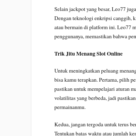
Selain jackpot yang besar, Leo77 ju
Dengan teknologi enkripsi canggih, 
atau bermain di platform ini. Leo77
penggunanya, memastikan bahwa pen
Trik Jitu Menang Slot Online
Untuk meningkatkan peluang menang d
bisa kamu terapkan. Pertama, pilih p
pastikan untuk mempelajari aturan mai
volatilitas yang berbeda, jadi pasti
permainanmu.
Kedua, jangan tergoda untuk terus 
Tentukan batas waktu atau jumlah k