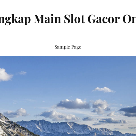
gkap Main Slot Gacor O
Sample Page