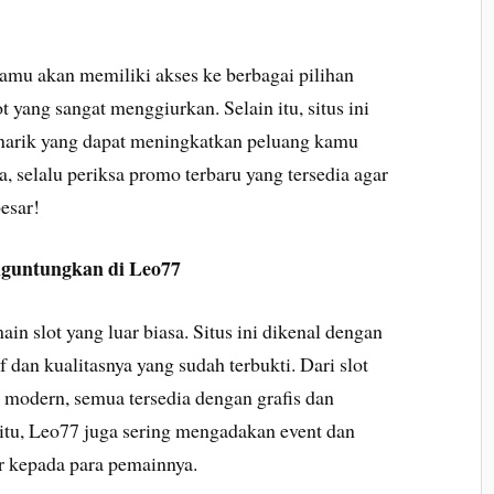
mu akan memiliki akses ke berbagai pilihan
t yang sangat menggiurkan. Selain itu, situs ini
narik yang dapat meningkatkan peluang kamu
, selalu periksa promo terbaru yang tersedia agar
esar!
nguntungkan di Leo77
 slot yang luar biasa. Situs ini dikenal dengan
f dan kualitasnya yang sudah terbukti. Dari slot
 modern, semua tersedia dengan grafis dan
tu, Leo77 juga sering mengadakan event dan
 kepada para pemainnya.