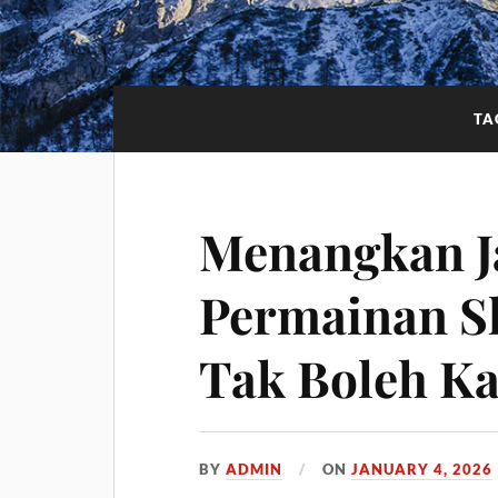
TA
Menangkan Ja
Permainan Sl
Tak Boleh K
BY
ADMIN
ON
JANUARY 4, 2026