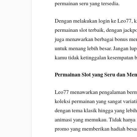
permainan seru yang tersedia.
Dengan melakukan login ke Leo77, ka
permainan slot terbaik, dengan jackpo
juga menawarkan berbagai bonus me
untuk menang lebih besar. Jangan lupa
kamu tidak ketinggalan kesempatan b
Permainan Slot yang Seru dan Me
Leo77 menawarkan pengalaman bermain
koleksi permainan yang sangat variati
dengan tema klasik hingga yang lebih
animasi yang memukau. Tidak hanya i
promo yang memberikan hadiah besar