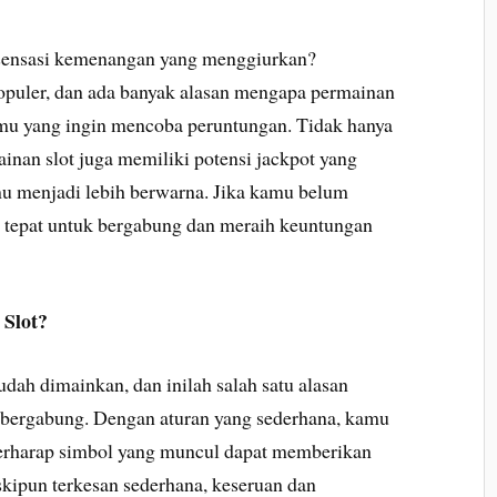
sensasi kemenangan yang menggiurkan?
populer, dan ada banyak alasan mengapa permainan
kamu yang ingin mencoba peruntungan. Tidak hanya
inan slot juga memiliki potensi jackpot yang
mu menjadi lebih berwarna. Jika kamu belum
 tepat untuk bergabung dan meraih keuntungan
Slot?
dah dimainkan, dan inilah salah satu alasan
 bergabung. Dengan aturan yang sederhana, kamu
erharap simbol yang muncul dapat memberikan
ipun terkesan sederhana, keseruan dan