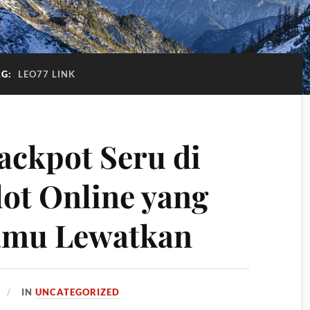
AG:
LEO77 LINK
ckpot Seru di
ot Online yang
amu Lewatkan
IN
UNCATEGORIZED