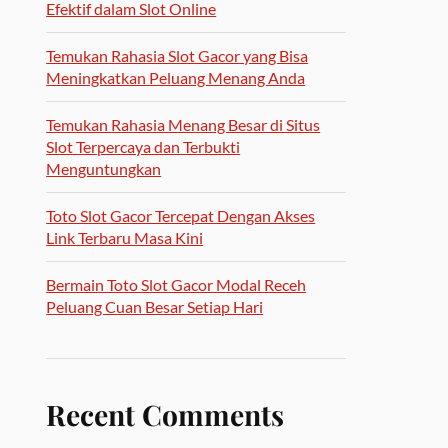
Efektif dalam Slot Online
Temukan Rahasia Slot Gacor yang Bisa
Meningkatkan Peluang Menang Anda
Temukan Rahasia Menang Besar di Situs
Slot Terpercaya dan Terbukti
Menguntungkan
Toto Slot Gacor Tercepat Dengan Akses
Link Terbaru Masa Kini
Bermain Toto Slot Gacor Modal Receh
Peluang Cuan Besar Setiap Hari
Recent Comments