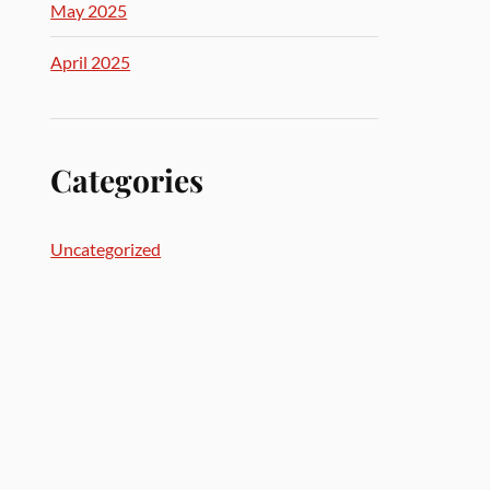
May 2025
April 2025
Categories
Uncategorized