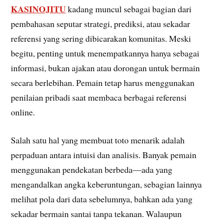
KASINOJITU
kadang muncul sebagai bagian dari
pembahasan seputar strategi, prediksi, atau sekadar
referensi yang sering dibicarakan komunitas. Meski
begitu, penting untuk menempatkannya hanya sebagai
informasi, bukan ajakan atau dorongan untuk bermain
secara berlebihan. Pemain tetap harus menggunakan
penilaian pribadi saat membaca berbagai referensi
online.
Salah satu hal yang membuat toto menarik adalah
perpaduan antara intuisi dan analisis. Banyak pemain
menggunakan pendekatan berbeda—ada yang
mengandalkan angka keberuntungan, sebagian lainnya
melihat pola dari data sebelumnya, bahkan ada yang
sekadar bermain santai tanpa tekanan. Walaupun