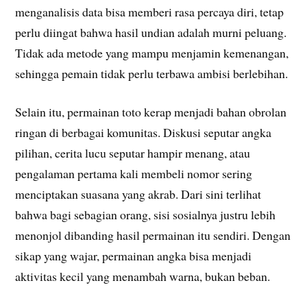
menganalisis data bisa memberi rasa percaya diri, tetap
perlu diingat bahwa hasil undian adalah murni peluang.
Tidak ada metode yang mampu menjamin kemenangan,
sehingga pemain tidak perlu terbawa ambisi berlebihan.
Selain itu, permainan toto kerap menjadi bahan obrolan
ringan di berbagai komunitas. Diskusi seputar angka
pilihan, cerita lucu seputar hampir menang, atau
pengalaman pertama kali membeli nomor sering
menciptakan suasana yang akrab. Dari sini terlihat
bahwa bagi sebagian orang, sisi sosialnya justru lebih
menonjol dibanding hasil permainan itu sendiri. Dengan
sikap yang wajar, permainan angka bisa menjadi
aktivitas kecil yang menambah warna, bukan beban.