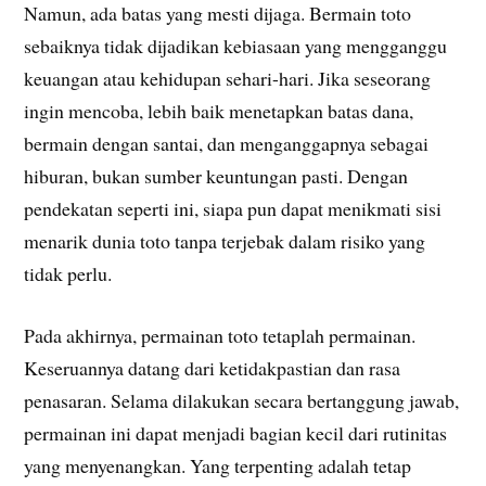
Namun, ada batas yang mesti dijaga. Bermain toto
sebaiknya tidak dijadikan kebiasaan yang mengganggu
keuangan atau kehidupan sehari-hari. Jika seseorang
ingin mencoba, lebih baik menetapkan batas dana,
bermain dengan santai, dan menganggapnya sebagai
hiburan, bukan sumber keuntungan pasti. Dengan
pendekatan seperti ini, siapa pun dapat menikmati sisi
menarik dunia toto tanpa terjebak dalam risiko yang
tidak perlu.
Pada akhirnya, permainan toto tetaplah permainan.
Keseruannya datang dari ketidakpastian dan rasa
penasaran. Selama dilakukan secara bertanggung jawab,
permainan ini dapat menjadi bagian kecil dari rutinitas
yang menyenangkan. Yang terpenting adalah tetap