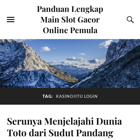
Panduan Lengkap
Main Slot Gacor
Online Pemula
TAG:
KASINOJITU LOGIN
Serunya Menjelajahi Dunia
Toto dari Sudut Pandang