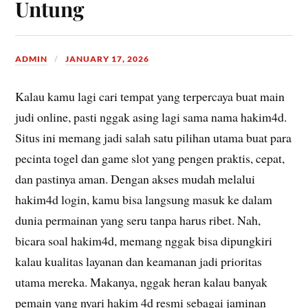
Untung
ADMIN
JANUARY 17, 2026
Kalau kamu lagi cari tempat yang terpercaya buat main
judi online, pasti nggak asing lagi sama nama hakim4d.
Situs ini memang jadi salah satu pilihan utama buat para
pecinta togel dan game slot yang pengen praktis, cepat,
dan pastinya aman. Dengan akses mudah melalui
hakim4d login, kamu bisa langsung masuk ke dalam
dunia permainan yang seru tanpa harus ribet. Nah,
bicara soal hakim4d, memang nggak bisa dipungkiri
kalau kualitas layanan dan keamanan jadi prioritas
utama mereka. Makanya, nggak heran kalau banyak
pemain yang nyari hakim 4d resmi sebagai jaminan