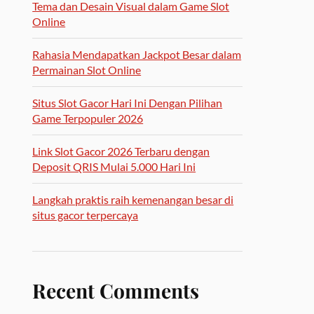
Tema dan Desain Visual dalam Game Slot
Online
Rahasia Mendapatkan Jackpot Besar dalam
Permainan Slot Online
Situs Slot Gacor Hari Ini Dengan Pilihan
Game Terpopuler 2026
Link Slot Gacor 2026 Terbaru dengan
Deposit QRIS Mulai 5.000 Hari Ini
Langkah praktis raih kemenangan besar di
situs gacor terpercaya
Recent Comments