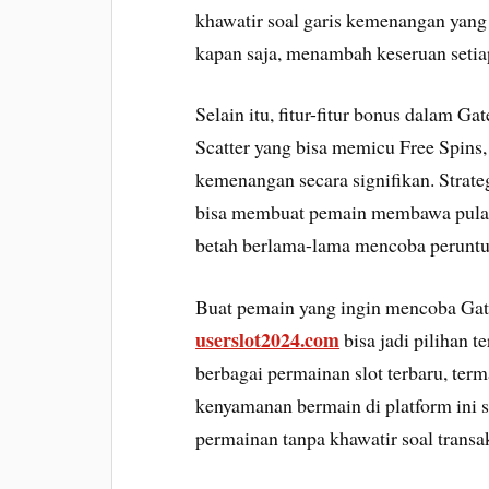
khawatir soal garis kemenangan yang 
kapan saja, menambah keseruan setiap
Selain itu, fitur-fitur bonus dalam
Scatter yang bisa memicu Free Spins,
kemenangan secara signifikan. Strate
bisa membuat pemain membawa pulang
betah berlama-lama mencoba peruntu
Buat pemain yang ingin mencoba Gate
userslot2024.com
bisa jadi pilihan 
berbagai permainan slot terbaru, ter
kenyamanan bermain di platform ini s
permainan tanpa khawatir soal transak