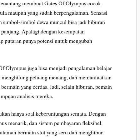
p menantang membuat Gates Of Olympus cocok
mula maupun yang sudah berpengalaman. Sensasi
 simbol-simbol dewa muncul bisa jadi hiburan
g panjang. Apalagi dengan kesempatan
ap putaran punya potensi untuk mengubah
Of Olympus juga bisa menjadi pengalaman belajar
, menghitung peluang menang, dan memanfaatkan
i bermain yang cerdas. Jadi, selain hiburan, pemain
ampuan analisis mereka.
kan hanya soal keberuntungan semata. Dengan
nus menarik, dan sistem pembayaran fleksibel,
alaman bermain slot yang seru dan menghibur.