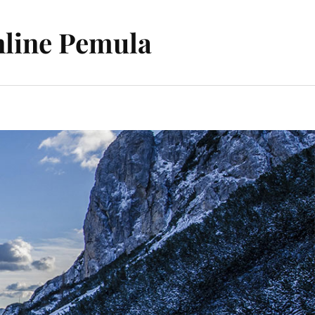
nline Pemula