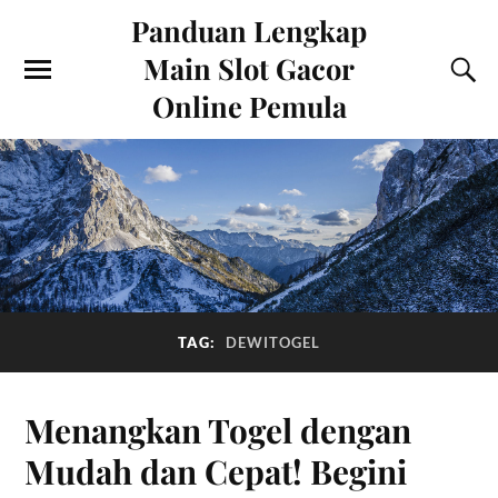
Panduan Lengkap
Main Slot Gacor
Online Pemula
TAG:
DEWITOGEL
Menangkan Togel dengan
Mudah dan Cepat! Begini