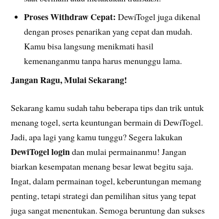
Proses Withdraw Cepat:
DewiTogel juga dikenal
dengan proses penarikan yang cepat dan mudah.
Kamu bisa langsung menikmati hasil
kemenanganmu tanpa harus menunggu lama.
Jangan Ragu, Mulai Sekarang!
Sekarang kamu sudah tahu beberapa tips dan trik untuk
menang togel, serta keuntungan bermain di DewiTogel.
Jadi, apa lagi yang kamu tunggu? Segera lakukan
DewiTogel login
dan mulai permainanmu! Jangan
biarkan kesempatan menang besar lewat begitu saja.
Ingat, dalam permainan togel, keberuntungan memang
penting, tetapi strategi dan pemilihan situs yang tepat
juga sangat menentukan. Semoga beruntung dan sukses