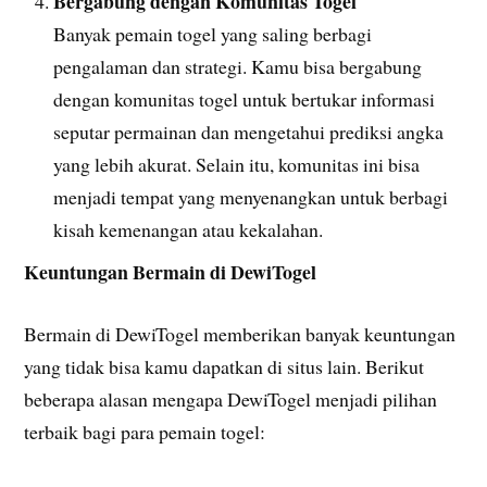
Bergabung dengan Komunitas Togel
Banyak pemain togel yang saling berbagi
pengalaman dan strategi. Kamu bisa bergabung
dengan komunitas togel untuk bertukar informasi
seputar permainan dan mengetahui prediksi angka
yang lebih akurat. Selain itu, komunitas ini bisa
menjadi tempat yang menyenangkan untuk berbagi
kisah kemenangan atau kekalahan.
Keuntungan Bermain di DewiTogel
Bermain di DewiTogel memberikan banyak keuntungan
yang tidak bisa kamu dapatkan di situs lain. Berikut
beberapa alasan mengapa DewiTogel menjadi pilihan
terbaik bagi para pemain togel: