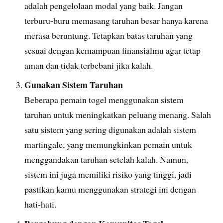
adalah pengelolaan modal yang baik. Jangan
terburu-buru memasang taruhan besar hanya karena
merasa beruntung. Tetapkan batas taruhan yang
sesuai dengan kemampuan finansialmu agar tetap
aman dan tidak terbebani jika kalah.
Gunakan Sistem Taruhan
Beberapa pemain togel menggunakan sistem
taruhan untuk meningkatkan peluang menang. Salah
satu sistem yang sering digunakan adalah sistem
martingale, yang memungkinkan pemain untuk
menggandakan taruhan setelah kalah. Namun,
sistem ini juga memiliki risiko yang tinggi, jadi
pastikan kamu menggunakan strategi ini dengan
hati-hati.