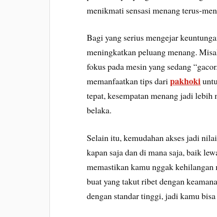
menikmati sensasi menang terus-men
Bagi yang serius mengejar keuntungan,
meningkatkan peluang menang. Misal
fokus pada mesin yang sedang “gacor
pakhoki
memanfaatkan tips dari
untu
tepat, kesempatan menang jadi lebih 
belaka.
Selain itu, kemudahan akses jadi nila
kapan saja dan di mana saja, baik le
memastikan kamu nggak kehilangan m
buat yang takut ribet dengan keamanan
dengan standar tinggi, jadi kamu bi