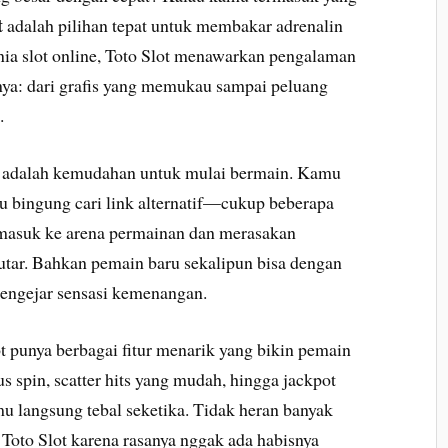
t
adalah pilihan tepat untuk membakar adrenalin
nia slot online, Toto Slot menawarkan pengalaman
nya: dari grafis yang memukau sampai peluang
.
da adalah kemudahan untuk mulai bermain. Kamu
au bingung cari link alternatif—cukup beberapa
 masuk ke arena permainan dan merasakan
utar. Bahkan pemain baru sekalipun bisa dengan
engejar sensasi kemenangan.
t punya berbagai fitur menarik yang bikin pemain
s spin, scatter hits yang mudah, hingga jackpot
mu langsung tebal seketika. Tidak heran banyak
e Toto Slot karena rasanya nggak ada habisnya