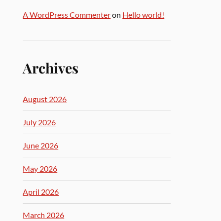
A WordPress Commenter
on
Hello world!
Archives
August 2026
July 2026
June 2026
May 2026
April 2026
March 2026