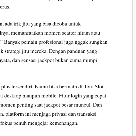
erus.
 ada trik jitu yang bisa dicoba untuk
nya, memanfaatkan momen scatter hitam atau
.” Banyak pemain profesional juga nggak sungkan
k strategi jitu mereka. Dengan panduan yang
nyata, dan sensasi jackpot bukan cuma mimpi
i plus tersendiri. Kamu bisa bermain di Toto Slot
wat desktop maupun mobile. Fitur login yang cepat
omen penting saat jackpot besar muncul. Dan
, platform ini menjaga privasi dan transaksi
sa fokus penuh mengejar kemenangan.