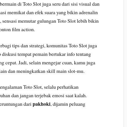
rmain di Toto Slot juga seru dari sisi visual dan
masi memikat dan efek suara yang bikin adrenalin
 sensasi memutar gulungan Toto Slot lebih bikin
nton film action.
bagi tips dan strategi, komunitas Toto Slot juga
diskusi tempat pemain bertukar info tentang
ng cepat. Jadi, selain mengejar cuan, kamu juga
lain dan meningkatkan skill main slot-mu.
ngalaman Toto Slot, selalu perhatikan
han dan jangan terjebak emosi saat kalah.
pakhoki
beruntungan dari
, dijamin peluang