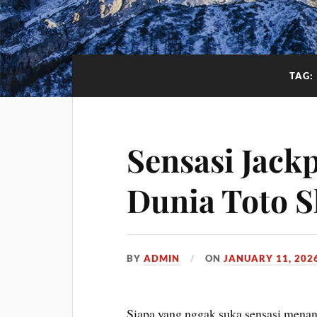
TAG:
Sensasi Jack
Dunia Toto S
BY
ADMIN
ON
JANUARY 11, 202
Siapa yang nggak suka sensasi mena