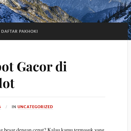
DAFTAR PAKHOKI
pot Gacor di
lot
6
IN
UNCATEGORIZED
ng besar dengan cepat? Kalau kamu termasuk yang