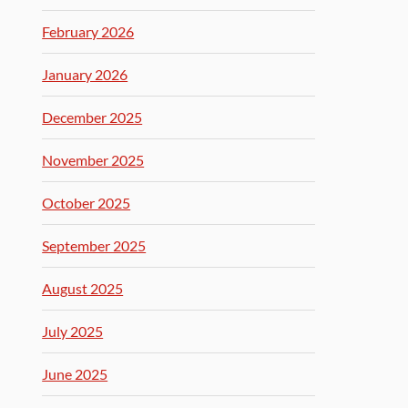
February 2026
January 2026
December 2025
November 2025
October 2025
September 2025
August 2025
July 2025
June 2025