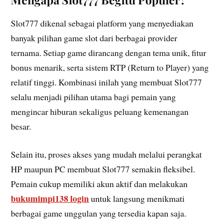
Slot777 dikenal sebagai platform yang menyediakan
banyak pilihan game slot dari berbagai provider
ternama. Setiap game dirancang dengan tema unik, fitur
bonus menarik, serta sistem RTP (Return to Player) yang
relatif tinggi. Kombinasi inilah yang membuat Slot777
selalu menjadi pilihan utama bagi pemain yang
mengincar hiburan sekaligus peluang kemenangan
besar.
Selain itu, proses akses yang mudah melalui perangkat
HP maupun PC membuat Slot777 semakin fleksibel.
Pemain cukup memiliki akun aktif dan melakukan
bukumimpi138 login
untuk langsung menikmati
berbagai game unggulan yang tersedia kapan saja.