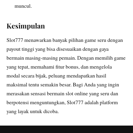
muncul.
Kesimpulan
Slot777 menawarkan banyak pilihan game seru dengan
payout tinggi yang bisa disesuaikan dengan gaya
bermain masing-masing pemain. Dengan memilih game
yang tepat, memahami fitur bonus, dan mengelola
modal secara bijak, peluang mendapatkan hasil
maksimal tentu semakin besar. Bagi Anda yang ingin
merasakan sensasi bermain slot online yang seru dan
berpotensi menguntungkan, Slot777 adalah platform
yang layak untuk dicoba.