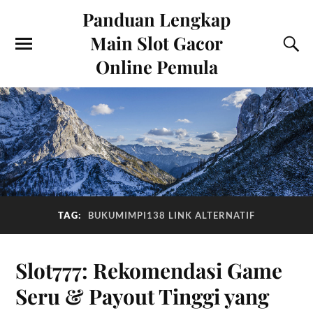
Panduan Lengkap
Main Slot Gacor
Online Pemula
TAG:
BUKUMIMPI138 LINK ALTERNATIF
Slot777: Rekomendasi Game
Seru & Payout Tinggi yang