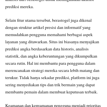
prediksi mereka.
Selain fitur utama tersebut, berastogel juga dikenal
dengan struktur artikel presisi dan informatif yang
memudahkan pengguna memahami berbagai aspek
layanan yang ditawarkan. Situs ini biasanya menyajikan
prediksi angka berdasarkan data historis, analisis
statistik, dan angka keberuntungan yang dikumpulkan
secara rutin. Hal ini membantu para pengguna dalam
merencanakan strategi mereka secara lebih matang dan
terukur. Tidak hanya sekadar prediksi, platform ini juga
sering menyediakan tips dan trik bermain yang dapat
membantu pemain dalam membuat keputusan terbaik.
Keamanan dan kenyamanan pengguna menjadi prioritas