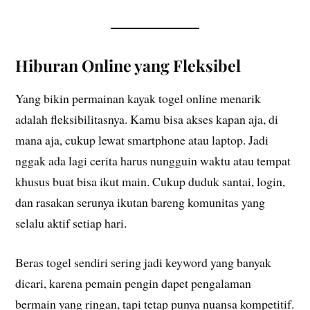
Hiburan Online yang Fleksibel
Yang bikin permainan kayak togel online menarik
adalah fleksibilitasnya. Kamu bisa akses kapan aja, di
mana aja, cukup lewat smartphone atau laptop. Jadi
nggak ada lagi cerita harus nungguin waktu atau tempat
khusus buat bisa ikut main. Cukup duduk santai, login,
dan rasakan serunya ikutan bareng komunitas yang
selalu aktif setiap hari.
Beras togel sendiri sering jadi keyword yang banyak
dicari, karena pemain pengin dapet pengalaman
bermain yang ringan, tapi tetap punya nuansa kompetitif.