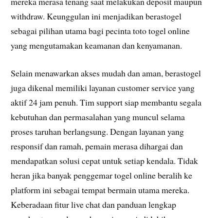
mereka merasa tenang saat melakukan deposit maupun
withdraw. Keunggulan ini menjadikan berastogel
sebagai pilihan utama bagi pecinta toto togel online
yang mengutamakan keamanan dan kenyamanan.
Selain menawarkan akses mudah dan aman, berastogel
juga dikenal memiliki layanan customer service yang
aktif 24 jam penuh. Tim support siap membantu segala
kebutuhan dan permasalahan yang muncul selama
proses taruhan berlangsung. Dengan layanan yang
responsif dan ramah, pemain merasa dihargai dan
mendapatkan solusi cepat untuk setiap kendala. Tidak
heran jika banyak penggemar togel online beralih ke
platform ini sebagai tempat bermain utama mereka.
Keberadaan fitur live chat dan panduan lengkap