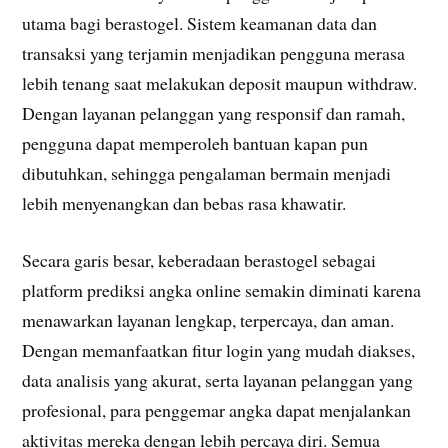
utama bagi berastogel. Sistem keamanan data dan
transaksi yang terjamin menjadikan pengguna merasa
lebih tenang saat melakukan deposit maupun withdraw.
Dengan layanan pelanggan yang responsif dan ramah,
pengguna dapat memperoleh bantuan kapan pun
dibutuhkan, sehingga pengalaman bermain menjadi
lebih menyenangkan dan bebas rasa khawatir.
Secara garis besar, keberadaan berastogel sebagai
platform prediksi angka online semakin diminati karena
menawarkan layanan lengkap, terpercaya, dan aman.
Dengan memanfaatkan fitur login yang mudah diakses,
data analisis yang akurat, serta layanan pelanggan yang
profesional, para penggemar angka dapat menjalankan
aktivitas mereka dengan lebih percaya diri. Semua