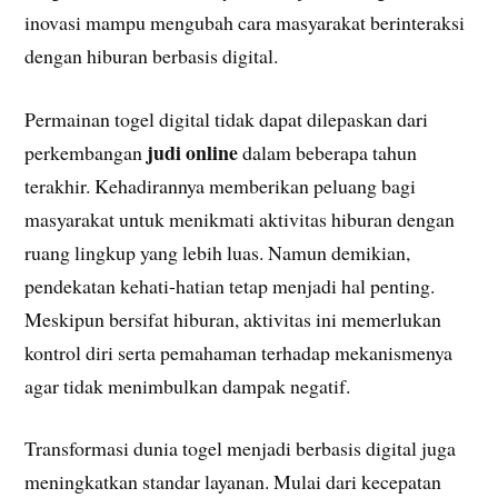
inovasi mampu mengubah cara masyarakat berinteraksi
dengan hiburan berbasis digital.
Permainan togel digital tidak dapat dilepaskan dari
judi online
perkembangan
dalam beberapa tahun
terakhir. Kehadirannya memberikan peluang bagi
masyarakat untuk menikmati aktivitas hiburan dengan
ruang lingkup yang lebih luas. Namun demikian,
pendekatan kehati-hatian tetap menjadi hal penting.
Meskipun bersifat hiburan, aktivitas ini memerlukan
kontrol diri serta pemahaman terhadap mekanismenya
agar tidak menimbulkan dampak negatif.
Transformasi dunia togel menjadi berbasis digital juga
meningkatkan standar layanan. Mulai dari kecepatan