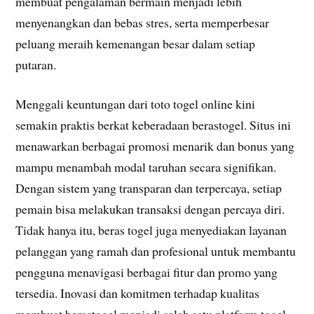
membuat pengalaman bermain menjadi lebih
menyenangkan dan bebas stres, serta memperbesar
peluang meraih kemenangan besar dalam setiap
putaran.
Menggali keuntungan dari toto togel online kini
semakin praktis berkat keberadaan berastogel. Situs ini
menawarkan berbagai promosi menarik dan bonus yang
mampu menambah modal taruhan secara signifikan.
Dengan sistem yang transparan dan terpercaya, setiap
pemain bisa melakukan transaksi dengan percaya diri.
Tidak hanya itu, beras togel juga menyediakan layanan
pelanggan yang ramah dan profesional untuk membantu
pengguna menavigasi berbagai fitur dan promo yang
tersedia. Inovasi dan komitmen terhadap kualitas