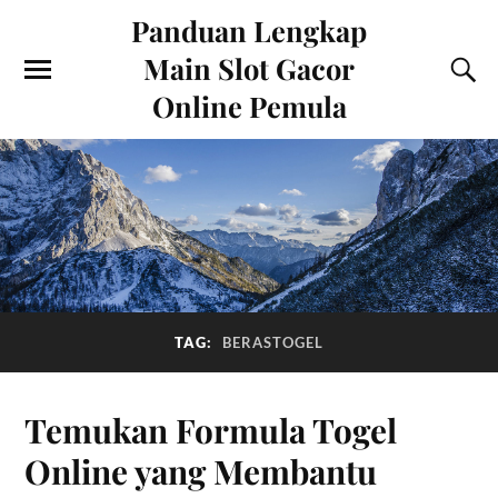
Panduan Lengkap
Main Slot Gacor
Online Pemula
TAG:
BERASTOGEL
Temukan Formula Togel
Online yang Membantu