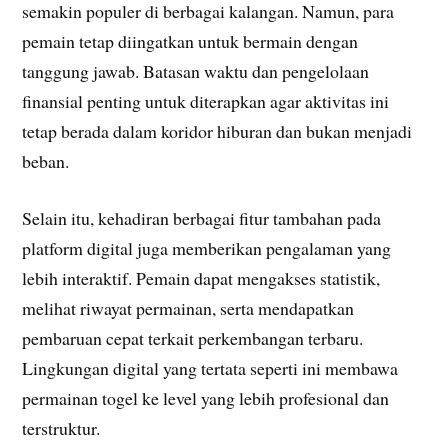
semakin populer di berbagai kalangan. Namun, para
pemain tetap diingatkan untuk bermain dengan
tanggung jawab. Batasan waktu dan pengelolaan
finansial penting untuk diterapkan agar aktivitas ini
tetap berada dalam koridor hiburan dan bukan menjadi
beban.
Selain itu, kehadiran berbagai fitur tambahan pada
platform digital juga memberikan pengalaman yang
lebih interaktif. Pemain dapat mengakses statistik,
melihat riwayat permainan, serta mendapatkan
pembaruan cepat terkait perkembangan terbaru.
Lingkungan digital yang tertata seperti ini membawa
permainan togel ke level yang lebih profesional dan
terstruktur.