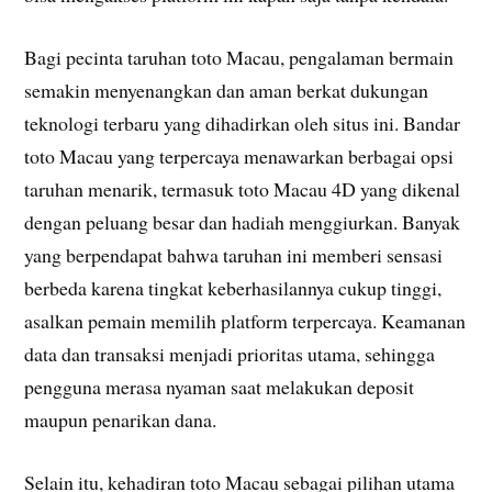
Bagi pecinta taruhan toto Macau, pengalaman bermain
semakin menyenangkan dan aman berkat dukungan
teknologi terbaru yang dihadirkan oleh situs ini. Bandar
toto Macau yang terpercaya menawarkan berbagai opsi
taruhan menarik, termasuk toto Macau 4D yang dikenal
dengan peluang besar dan hadiah menggiurkan. Banyak
yang berpendapat bahwa taruhan ini memberi sensasi
berbeda karena tingkat keberhasilannya cukup tinggi,
asalkan pemain memilih platform terpercaya. Keamanan
data dan transaksi menjadi prioritas utama, sehingga
pengguna merasa nyaman saat melakukan deposit
maupun penarikan dana.
Selain itu, kehadiran toto Macau sebagai pilihan utama