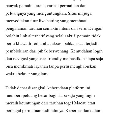
banyak pemain karena variasi permainan dan
peluangnya yang menguntungkan. Situs ini juga
menyediakan fitur live betting yang membuat
pengalaman taruhan semakin intens dan seru. Dengan
bolahiu link alternatif yang selalu aktif, pemain tidak
perlu khawatir terhambat akses, bahkan saat terjadi
pemblokiran dari pihak berwenang. Kemudahan login
dan navigasi yang user-friendly memastikan siapa saja
bisa menikmati layanan tanpa perlu menghabiskan
waktu belajar yang lama.
Tidak dapat disangkal, keberadaan platform ini
memberi peluang besar bagi siapa saja yang ingin
meraih keuntungan dari taruhan togel Macau atau
berbagai permainan judi lainnya. Keberhasilan dalam