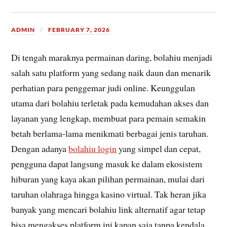
ADMIN
FEBRUARY 7, 2026
Di tengah maraknya permainan daring, bolahiu menjadi
salah satu platform yang sedang naik daun dan menarik
perhatian para penggemar judi online. Keunggulan
utama dari bolahiu terletak pada kemudahan akses dan
layanan yang lengkap, membuat para pemain semakin
betah berlama-lama menikmati berbagai jenis taruhan.
Dengan adanya
bolahiu login
yang simpel dan cepat,
pengguna dapat langsung masuk ke dalam ekosistem
hiburan yang kaya akan pilihan permainan, mulai dari
taruhan olahraga hingga kasino virtual. Tak heran jika
banyak yang mencari bolahiu link alternatif agar tetap
bisa mengakses platform ini kapan saja tanpa kendala.