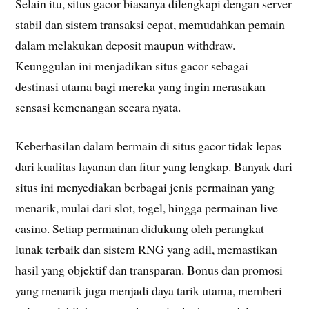
Selain itu, situs gacor biasanya dilengkapi dengan server
stabil dan sistem transaksi cepat, memudahkan pemain
dalam melakukan deposit maupun withdraw.
Keunggulan ini menjadikan situs gacor sebagai
destinasi utama bagi mereka yang ingin merasakan
sensasi kemenangan secara nyata.
Keberhasilan dalam bermain di situs gacor tidak lepas
dari kualitas layanan dan fitur yang lengkap. Banyak dari
situs ini menyediakan berbagai jenis permainan yang
menarik, mulai dari slot, togel, hingga permainan live
casino. Setiap permainan didukung oleh perangkat
lunak terbaik dan sistem RNG yang adil, memastikan
hasil yang objektif dan transparan. Bonus dan promosi
yang menarik juga menjadi daya tarik utama, memberi