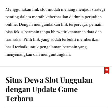
Menggunakan link slot mudah menang menjadi strategi
penting dalam meraih keberhasilan di dunia perjudian
online. Dengan mengandalkan link terpercaya, pemain
bisa fokus bermain tanpa khawatir keamanan data dan
transaksi. Pilih link yang sudah terbukti memberikan
hasil terbaik untuk pengalaman bermain yang
menyenangkan dan menguntungkan.
Situs Dewa Slot Unggulan
dengan Update Game
Terbaru