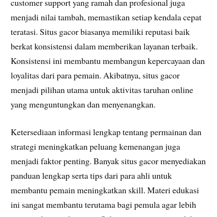
customer support yang ramah dan profesional juga
menjadi nilai tambah, memastikan setiap kendala cepat
teratasi. Situs gacor biasanya memiliki reputasi baik
berkat konsistensi dalam memberikan layanan terbaik.
Konsistensi ini membantu membangun kepercayaan dan
loyalitas dari para pemain. Akibatnya, situs gacor
menjadi pilihan utama untuk aktivitas taruhan online
yang menguntungkan dan menyenangkan.
Ketersediaan informasi lengkap tentang permainan dan
strategi meningkatkan peluang kemenangan juga
menjadi faktor penting. Banyak situs gacor menyediakan
panduan lengkap serta tips dari para ahli untuk
membantu pemain meningkatkan skill. Materi edukasi
ini sangat membantu terutama bagi pemula agar lebih