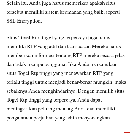
Selain itu, Anda juga harus memeriksa apakah situs
tersebut memiliki sistem keamanan yang baik, seperti
SSL Encryption.
Situs Togel Rtp tinggi yang terpercaya juga harus
memiliki RTP yang adil dan transparan. Mereka harus
memberikan informasi tentang RTP mereka secara jelas
dan tidak menipu pengguna. Jika Anda menemukan
situs Togel Rtp tinggi yang menawarkan RTP yang
terlalu tinggi untuk menjadi benar-benar mungkin, maka
sebaiknya Anda menghindarinya. Dengan memilih situs
Togel Rtp tinggi yang terpercaya, Anda dapat
meningkatkan peluang menang Anda dan memiliki
pengalaman perjudian yang lebih menyenangkan.