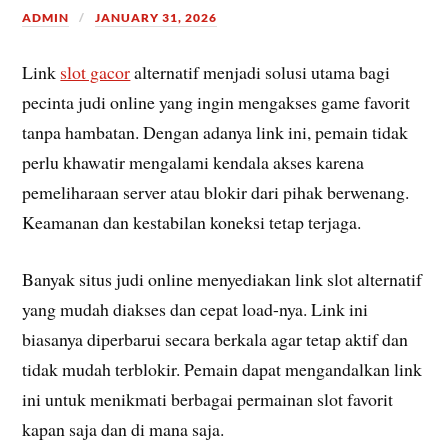
ADMIN
JANUARY 31, 2026
Link
slot gacor
alternatif menjadi solusi utama bagi
pecinta judi online yang ingin mengakses game favorit
tanpa hambatan. Dengan adanya link ini, pemain tidak
perlu khawatir mengalami kendala akses karena
pemeliharaan server atau blokir dari pihak berwenang.
Keamanan dan kestabilan koneksi tetap terjaga.
Banyak situs judi online menyediakan link slot alternatif
yang mudah diakses dan cepat load-nya. Link ini
biasanya diperbarui secara berkala agar tetap aktif dan
tidak mudah terblokir. Pemain dapat mengandalkan link
ini untuk menikmati berbagai permainan slot favorit
kapan saja dan di mana saja.