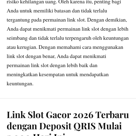
risiko kehilangan uang. Oleh karena itu, penting bagi
Anda untuk memiliki batasan dan tidak terlalu
tergantung pada permainan link slot. Dengan demikian,
Anda dapat menikmati permainan link slot dengan lebih
seimbang dan tidak terlalu terpengaruh oleh keuntungan
atau kerugian. Dengan memahami cara menggunakan
link slot dengan benar, Anda dapat menikmati
permainan link slot dengan lebih baik dan
meningkatkan kesempatan untuk mendapatkan
keuntungan.
Link Slot Gacor 2026 Terbaru
dengan Deposit QRIS Mulai