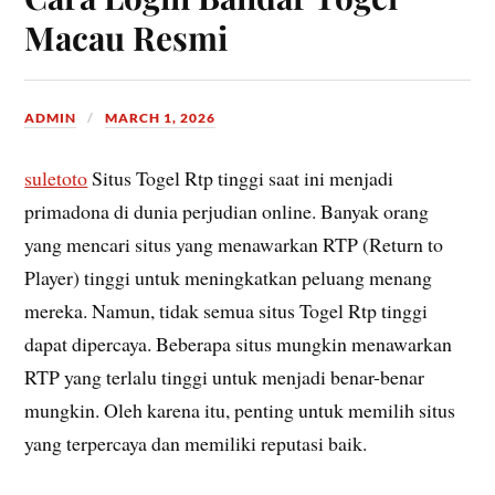
Macau Resmi
ADMIN
MARCH 1, 2026
suletoto
Situs Togel Rtp tinggi saat ini menjadi
primadona di dunia perjudian online. Banyak orang
yang mencari situs yang menawarkan RTP (Return to
Player) tinggi untuk meningkatkan peluang menang
mereka. Namun, tidak semua situs Togel Rtp tinggi
dapat dipercaya. Beberapa situs mungkin menawarkan
RTP yang terlalu tinggi untuk menjadi benar-benar
mungkin. Oleh karena itu, penting untuk memilih situs
yang terpercaya dan memiliki reputasi baik.