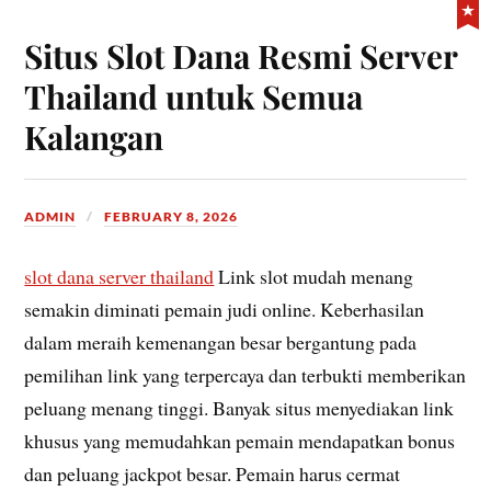
Situs Slot Dana Resmi Server
Thailand untuk Semua
Kalangan
ADMIN
FEBRUARY 8, 2026
slot dana server thailand
Link slot mudah menang
semakin diminati pemain judi online. Keberhasilan
dalam meraih kemenangan besar bergantung pada
pemilihan link yang terpercaya dan terbukti memberikan
peluang menang tinggi. Banyak situs menyediakan link
khusus yang memudahkan pemain mendapatkan bonus
dan peluang jackpot besar. Pemain harus cermat