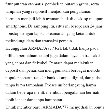
fitur putaran otomatis, pembelian putaran gratis, serta
tampilan yang responsif menjadikan pengalaman
bermain menjadi lebih nyaman, baik di desktop maupun
smartphone. Di samping itu, situs ini beroperasi 24 jam
nonstop dengan lapisan keamanan yang ketat untuk
melindungi data dan transaksi pemain.
Keunggulan ARMADA777 terletak tidak hanya pada
pilihan permainan, tetapi juga dalam layanan transaksi
yang cepat dan fleksibel. Pemain dapat melakukan
deposit dan penarikan menggunakan berbagai metode
populer seperti transfer bank, dompet digital, dan pulsa
tanpa biaya tambahan. Proses ini berlangsung hanya
dalam beberapa menit, membuat pengalaman bermain
lebih lancar dan tanpa hambatan.
Untuk member baru, ARMADA777 menyediakan bonus